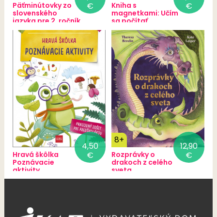
Päťminútovky zo
€
Kniha s
€
slovenského
magnetkami: Učím
jazyka pre 2. ročník
sa počítať
ZŠ, 3. vydanie
8+
4,50
12,90
Hravá škôlka
€
Rozprávky o
€
Poznávacie
drakoch z celého
aktivity
sveta