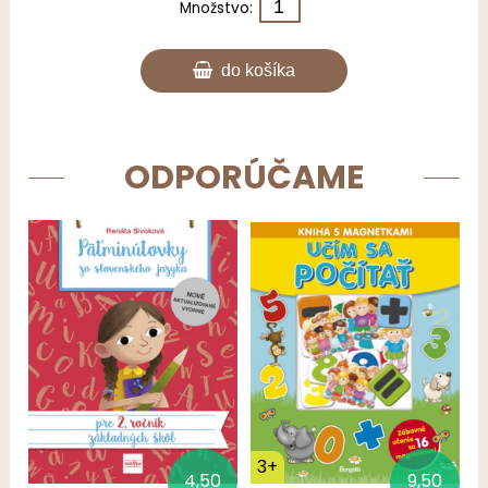
Množstvo:
do košíka
ODPORÚČAME
3+
4,50
9,50