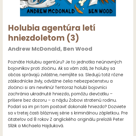
Holubia agentúra letí
hniezdoletom (3)
Andrew McDonald, Ben Wood
Poznáte Holubiu agentúru? Je to jednotka neúnavných
bojovníkov proti zločinu. Ak sa vám zdá, že holuby sa
občas správajú zvláštne, nemýlite sa. Sledujú totiž rôzne
záškodnícke živly, odvážne čelia nebezpečenstvu a
zločinci si ani nevrknú! Tentoraz holubí bojovníci
zachránia ukradnuté hniezdo, pomôžu dievčatku –
príšere bez dozoru – a nájdu Zobovi stratenú rodinu.
Podarí sa im pri tom postaviť dokonalé hniezdo? Dozviete
sa v tretej časti bláznivej série s kriminálnou zápletkou. Pre
čitateľov od 8 rokov Z anglického originálu preložili Peter
Slížik a Michaela Hajduková.