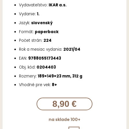
Vydavateľstvo:
IKAR a.s.
Vydanie:
1.
Jazyk:
slovenský
Formát:
paperback
Počet strán:
224
Rok a mesiac vydania:
2021/04
EAN:
9788055173443
Obj. kód:
0204403
Rozmery:
189×149×23 mm, 312 g
Vhodné pre vek:
8+
8,90 €
na sklade 100+