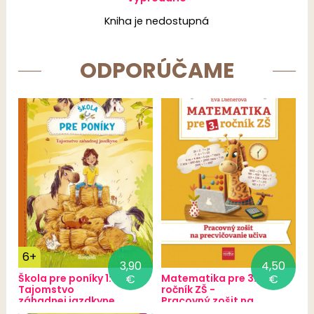
Kniha je nedostupná
ODPORÚČAME
6+
3,90
4,50
Škola pre poníky 1:
€
Matematika pre 3.
€
Tajomstvo
ročník ZŠ -
záhadnej jazdkyne
Pracovný zošit na
precvičovanie