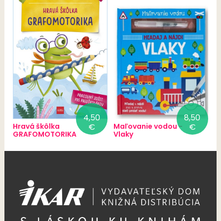
učiva
4,50
8,50
Hravá škôlka
€
Maľovanie vodou -
€
GRAFOMOTORIKA
Vlaky