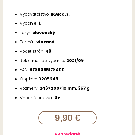
Vydavateľstvo:
IKAR a.s.
Vydanie:
1.
Jazyk:
slovenský
Formát:
viazaná
Počet strán:
48
Rok a mesiac vydania:
2021/09
EAN:
9788055178400
Obj. kód:
0205249
Rozmery:
246×200×10 mm, 357 g
Vhodné pre vek:
4+
9,90 €
vypredané