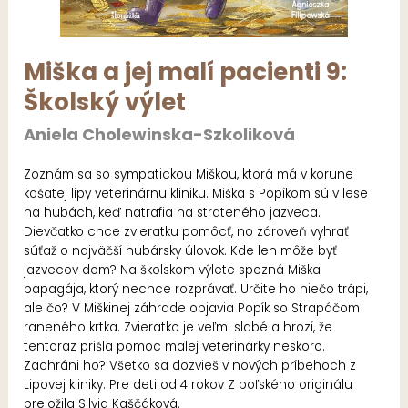
Miška a jej malí pacienti 9:
Školský výlet
Aniela Cholewinska-Szkoliková
Zoznám sa so sympatickou Miškou, ktorá má v korune
košatej lipy veterinárnu kliniku. Miška s Popíkom sú v lese
na hubách, keď natrafia na strateného jazveca.
Dievčatko chce zvieratku pomôcť, no zároveň vyhrať
súťaž o najväčší hubársky úlovok. Kde len môže byť
jazvecov dom? Na školskom výlete spozná Miška
papagája, ktorý nechce rozprávať. Určite ho niečo trápi,
ale čo? V Miškinej záhrade objavia Popík so Strapáčom
raneného krtka. Zvieratko je veľmi slabé a hrozí, že
tentoraz prišla pomoc malej veterinárky neskoro.
Zachráni ho? Všetko sa dozvieš v nových príbehoch z
Lipovej kliniky. Pre deti od 4 rokov Z poľského originálu
preložila Silvia Kaščáková.