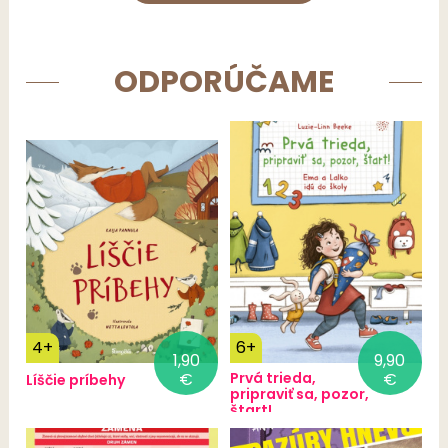
ODPORÚČAME
4+
6+
1,90
9,90
€
Prvá trieda,
€
Líščie príbehy
pripraviť sa, pozor,
štart!