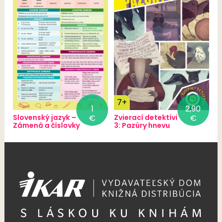
7+
1
2,90
Slovenský jazyk –
€
Zvierací detektívi
€
Zámená a číslovky
3: Pazúry hnevu