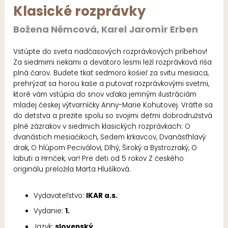
Klasické rozprávky
Božena Němcová, Karel Jaromír Erben
Vstúpte do sveta nadčasových rozprávkových príbehov!
Za siedmimi riekami a devätoro lesmi leží rozprávková ríša
plná čarov. Budete tkať sedmoro košieľ za svitu mesiaca,
prehrýzať sa horou kaše a putovať rozprávkovými svetmi,
ktoré vám vstúpia do snov vďaka jemným ilustráciám
mladej českej výtvarníčky Anny-Marie Kohutovej. Vráťte sa
do detstva a prežite spolu so svojimi deťmi dobrodružstvá
plné zázrakov v siedmich klasických rozprávkach: O
dvanástich mesiačikoch, Sedem krkavcov, Dvanásťhlavý
drak, O hlúpom Peciválovi, Dlhý, Široký a Bystrozraký, O
labuti a Hrnček, var! Pre deti od 5 rokov Z českého
originálu preložila Marta Hlušíková.
Vydavateľstvo:
IKAR a.s.
Vydanie:
1.
Jazyk:
slovenský