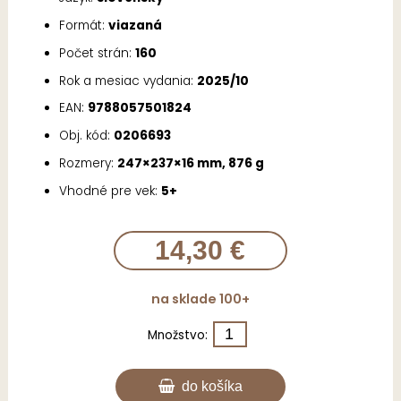
Formát:
viazaná
Počet strán:
160
Rok a mesiac vydania:
2025/10
EAN:
9788057501824
Obj. kód:
0206693
Rozmery:
247×237×16 mm, 876 g
Vhodné pre vek:
5+
14,30 €
na sklade 100+
Množstvo:
do košíka