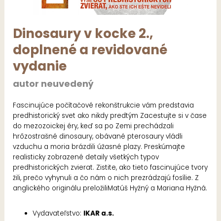
Dinosaury v kocke 2.,
doplnené a revidované
vydanie
autor neuvedený
Fascinujúce počítačové rekonštrukcie vám predstavia
predhistorický svet ako nikdy predtým Zacestujte si v čase
do mezozoickej éry, keď sa po Zemi prechádzali
hrôzostrašné dinosaury, obávané pterosaury vládli
vzduchu a moria brázdili úžasné plazy. Preskúmajte
realisticky zobrazené detaily všetkých typov
predhistorických zvierat. Zistite, ako tieto fascinujúce tvory
žili, prečo vyhynuli a čo nám o nich prezrádzajú fosílie. Z
anglického originálu preložiliMatúš Hyžný a Mariana Hyžná.
Vydavateľstvo:
IKAR a.s.