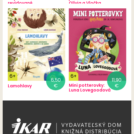
revidované
Olívia a Vločka
vydanie
6+
6+
6,50
11,90
€
Mini potterovky:
€
Lamohlavy
Luna Lovegoodová