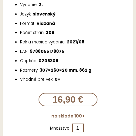
Vydanie:
2.
Jazyk:
slovenský
Formát:
viazaná
Počet strán:
208
Rok a mesiac vydania:
2021/08
EAN:
9788055178875
Obj. kód:
0205308
Rozmery:
307×260×20 mm, 862 g
Vhodné pre vek:
0+
16,90 €
na sklade 100+
Množstvo: