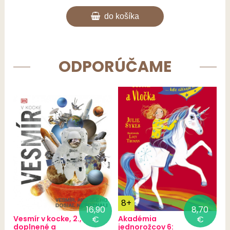
do košíka
ODPORÚČAME
8+
16,90
8,70
Vesmír v kocke, 2.,
€
Akadémia
€
doplnené a
jednorožcov 6: