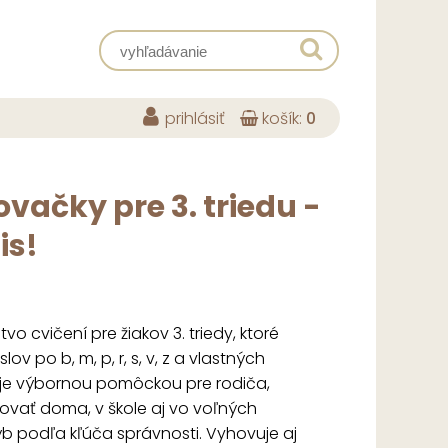
prihlásiť
košík:
0
vačky pre 3. triedu -
is!
vo cvičení pre žiakov 3. triedy, ktoré
v po b, m, p, r, s, v, z a vlastných
je výbornou pomôckou pre rodiča,
acovať doma, v škole aj vo voľných
ýb podľa kľúča správnosti. Vyhovuje aj