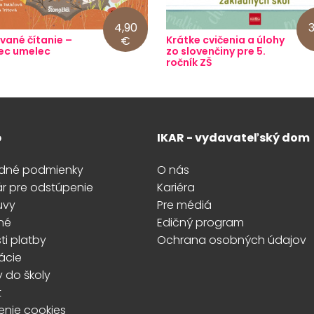
4,90
3
vané čítanie –
€
Krátke cvičenia a úlohy
ec umelec
zo slovenčiny pre 5.
ročník ZŠ
p
IKAR - vydavateľský dom
dné podmienky
O nás
ár pre odstúpenie
Kariéra
uvy
Pre médiá
né
Edičný program
i platby
Ochrana osobných údajov
ácie
y do školy
t
enie cookies