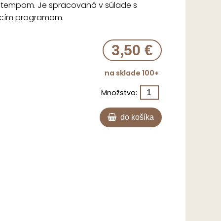
tempom. Je spracovaná v súlade s
acím programom.
3,50 €
na sklade 100+
Množstvo:
do košíka