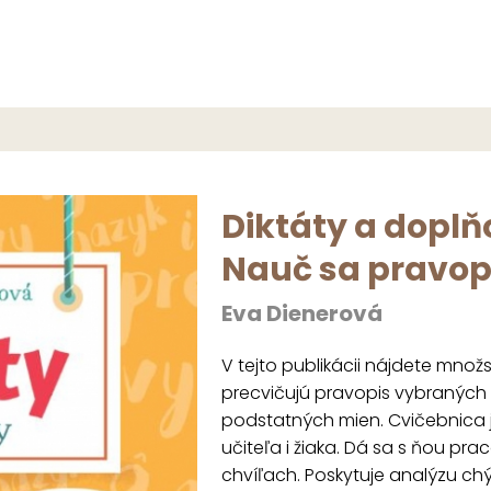
Diktáty a doplňo
Nauč sa pravop
Eva Dienerová
V tejto publikácii nájdete množst
precvičujú pravopis vybraných slo
podstatných mien. Cvičebnica 
učiteľa i žiaka. Dá sa s ňou pr
chvíľach. Poskytuje analýzu ch