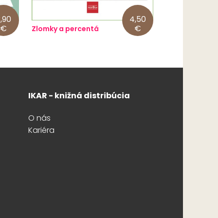
,90
4,50
€
€
Zlomky a percentá
IKAR - knižná distribúcia
O nás
Kariéra