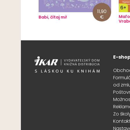
6+
11,90
€
Maľo
Babi, čítaj mi!
Vrab
E-sho
Obcho
Formul
od zml
Poštov
Možnost
Reklam
Zo škol
Kontak
Nastav