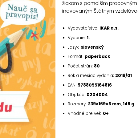
žiakom s pomalším pracovným 
inovovaným Štátnym vzdeláv
Vydavateľstvo:
IKAR a.s.
Vydanie:
1.
Jazyk:
slovenský
Formát:
paperback
Počet strán:
80
Rok a mesiac vydania:
2019/01
EAN:
9788055164816
Obj. kód:
0204004
Rozmery:
239×169×5 mm, 148 g
Vhodné pre vek:
0+