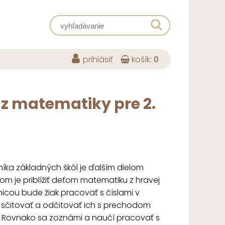
prihlásiť
košík:
0
 z matematiky pre 2.
čníka základných škôl je ďalším dielom
eľom je priblížiť deťom matematiku z hravej
bnicou bude žiak pracovať s číslami v
 sčitovať a odčitovať ich s prechodom
hy. Rovnako sa zoznámi a naučí pracovať s