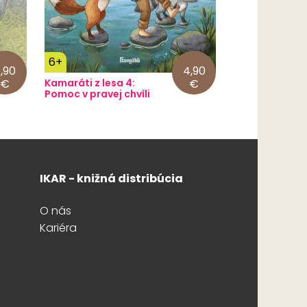
6+
1,90
4,90
€
Kamaráti z lesa 4:
€
Pomoc v pravej chvíli
IKAR - knižná distribúcia
O nás
Kariéra