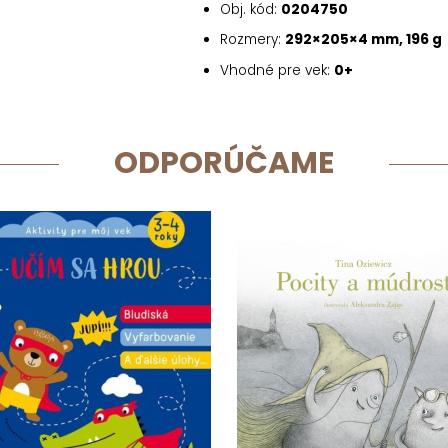
Obj. kód:
0204750
Rozmery:
292×205×4 mm, 196 g
Vhodné pre vek:
0+
ODPORÚČAME