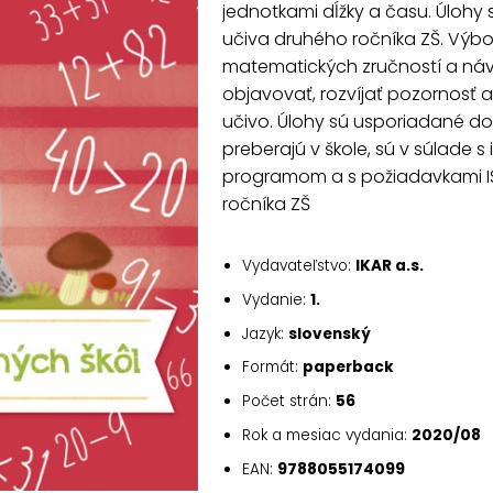
jednotkami dĺžky a času. Úlohy
učiva druhého ročníka ZŠ. Výbo
matematických zručností a návy
objavovať, rozvíjať pozornosť 
učivo. Úlohy sú usporiadané d
preberajú v škole, sú v súlade
programom a s požiadavkami ISC
ročníka ZŠ
Vydavateľstvo:
IKAR a.s.
Vydanie:
1.
Jazyk:
slovenský
Formát:
paperback
Počet strán:
56
Rok a mesiac vydania:
2020/08
EAN:
9788055174099