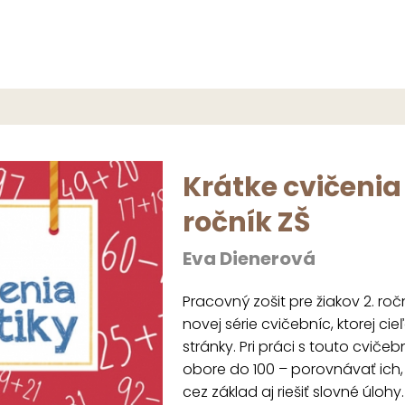
Krátke cvičenia
ročník ZŠ
Eva Dienerová
Pracovný zošit pre žiakov 2. ro
novej série cvičebníc, ktorej ci
stránky. Pri práci s touto cviče
obore do 100 – porovnávať ich,
cez základ aj riešiť slovné úlo