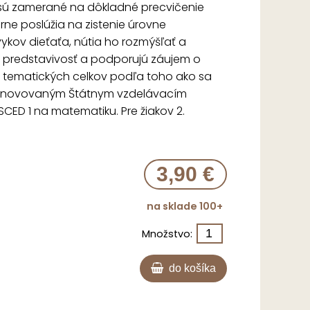
 sú zamerané na dôkladné precvičenie
rne poslúžia na zistenie úrovne
kov dieťaťa, nútia ho rozmýšľať a
a predstavivosť a podporujú záujem o
o tematických celkov podľa toho ako sa
 s inovovaným Štátnym vzdelávacím
ED 1 na matematiku. Pre žiakov 2.
3,90 €
na sklade 100+
Množstvo:
do košíka