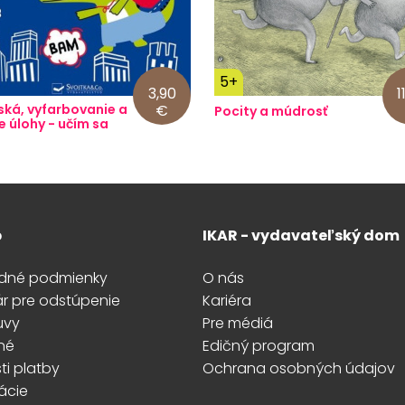
5+
3,90
1
ská, vyfarbovanie a
€
Pocity a múdrosť
e úlohy - učím sa
p
IKAR - vydavateľský dom
dné podmienky
O nás
ár pre odstúpenie
Kariéra
uvy
Pre médiá
né
Edičný program
i platby
Ochrana osobných údajov
ácie