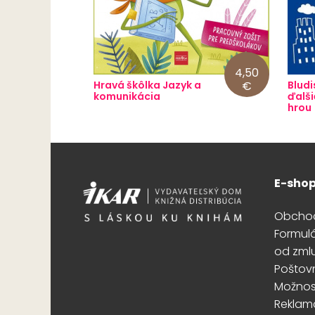
4,50
Hravá škôlka Jazyk a
€
Bludi
komunikácia
ďalši
hrou
E-sho
Obcho
Formul
od zml
Poštov
Možnost
Reklam