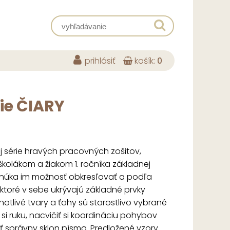
prihlásiť
košík:
0
ie ČIARY
ej série hravých pracovných zošitov,
kolákom a žiakom 1. ročníka základnej
Ponúka im možnosť obkresľovať a podľa
 ktoré v sebe ukrývajú základné prvky
tlivé tvary a ťahy sú starostlivo vybrané
si ruku, nacvičiť si koordináciu pohybov
ať správny sklon písma. Predložené vzory