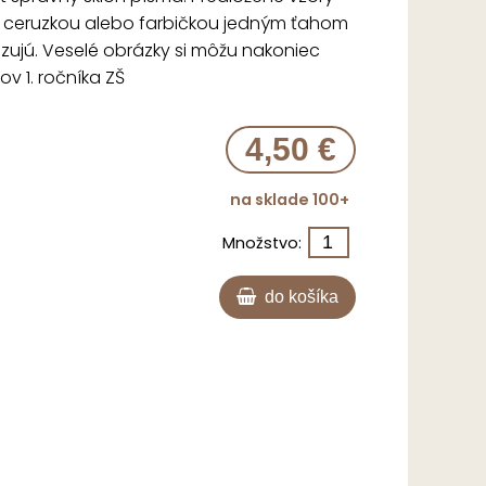
 ceruzkou alebo farbičkou jedným ťahom
izujú. Veselé obrázky si môžu nakoniec
ov 1. ročníka ZŠ
4,50 €
na sklade 100+
Množstvo:
do košíka