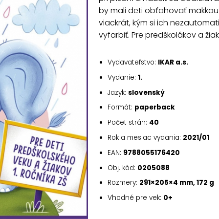
by mali deti obťahovať mäkkou
viackrát, kým si ich nezautomat
vyfarbiť. Pre predškolákov a žiak
Vydavateľstvo:
IKAR a.s.
Vydanie:
1.
Jazyk:
slovenský
Formát:
paperback
Počet strán:
40
Rok a mesiac vydania:
2021/01
EAN:
9788055176420
Obj. kód:
0205088
Rozmery:
291×205×4 mm, 172 g
Vhodné pre vek:
0+