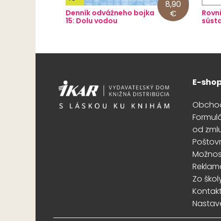
8,90
Denník odvážneho bojka
€
Rovni
15: Dolu vodou
sústa
E-sho
Obcho
Formul
od zml
Poštov
Možnost
Reklam
Zo škol
Kontak
Nastav