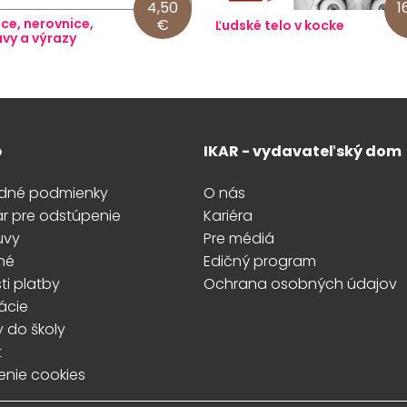
4,50
1
ce, nerovnice,
€
Ľudské telo v kocke
vy a výrazy
p
IKAR - vydavateľský dom
dné podmienky
O nás
ár pre odstúpenie
Kariéra
uvy
Pre médiá
né
Edičný program
i platby
Ochrana osobných údajov
ácie
y do školy
t
enie cookies