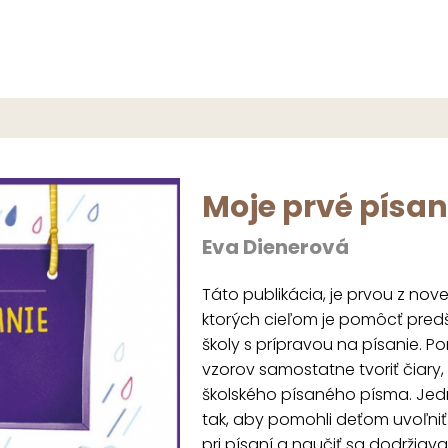
Moje prvé písan
Eva Dienerová
Táto publikácia, je prvou z nov
ktorých cieľom je pomôcť predš
školy s prípravou na písanie. 
vzorov samostatne tvoriť čiary,
školského písaného písma. Jedno
tak, aby pomohli deťom uvoľniť 
pri písaní a naučiť sa dodržiav