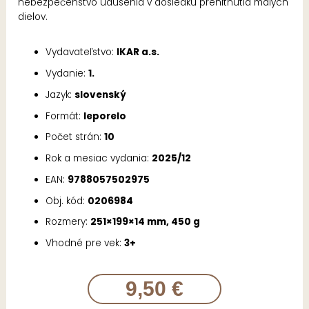
nebezpečenstvo udusenia v dôsledku prehltnutia malých
dielov.
Vydavateľstvo:
IKAR a.s.
Vydanie:
1.
Jazyk:
slovenský
Formát:
leporelo
Počet strán:
10
Rok a mesiac vydania:
2025/12
EAN:
9788057502975
Obj. kód:
0206984
Rozmery:
251×199×14 mm, 450 g
Vhodné pre vek:
3+
9,50 €