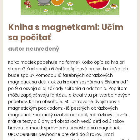
Kniha s magnetkami: Učím
sa počítať
autor neuvedený
Koľko mačiek pobehuje na farme? Koľko opíc sa hrá pri
strome? Keď spočítaš čisté a špinavé prasiatka, koľko ich
bude spolu? Pomocou 16 farebných obrázkových
magnetiek sa deti krok za krokom zoznámia s číslami od 1
po 9 a osvoja si aj základy sčítania a odčítania. Popritom
môžu zapájať svoju fantáziu a kreativitu pri tvorbe nových
príbehov. Kniha obsahuje: •4 ilustrované dvojstrany s
magnetickým podkladom; •16 pestrých obrázkových
magnetiek; •praktický uzatvárací obal; •obrázkový slovník.
Krátke texty a úlohy pri obrázkoch vedú deti od 3 rokov
hravou formou k správnemu umiestneniu magnetiek.
UPOZORNENIE! Nevhodné pre deti do 3 rokov. Hrozí