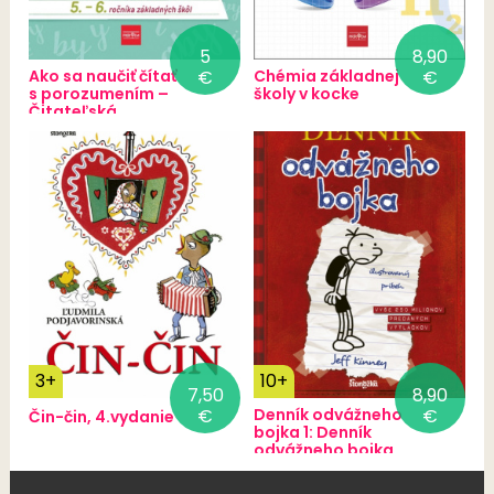
5
8,90
Ako sa naučiť čítať
€
Chémia základnej
€
s porozumením –
školy v kocke
Čitateľská
gramotnosť pre
5.-6. ročník ZŠ
3+
10+
7,50
8,90
€
Denník odvážneho
€
Čin-čin, 4.vydanie
bojka 1: Denník
odvážneho bojka,
3. vydanie