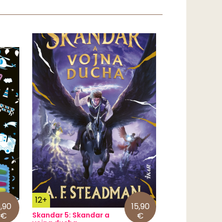
12+
,90
15,90
€
Skandar 5: Skandar a
€