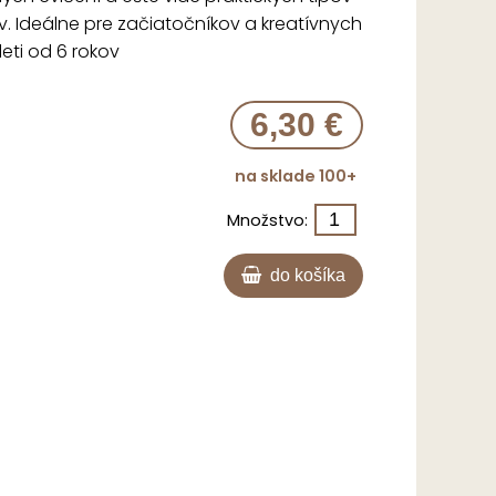
v. Ideálne pre začiatočníkov a kreatívnych
eti od 6 rokov
6,30 €
na sklade 100+
Množstvo:
do košíka