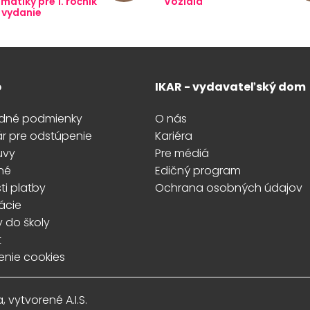
atiky pre 1. ročník
Vozidlá
. vydanie
p
IKAR - vydavateľský dom
dné podmienky
O nás
ár pre odstúpenie
Kariéra
uvy
Pre médiá
né
Edičný program
i platby
Ochrana osobných údajov
ácie
y do školy
t
enie cookies
ava, vytvorené
A.I.S.