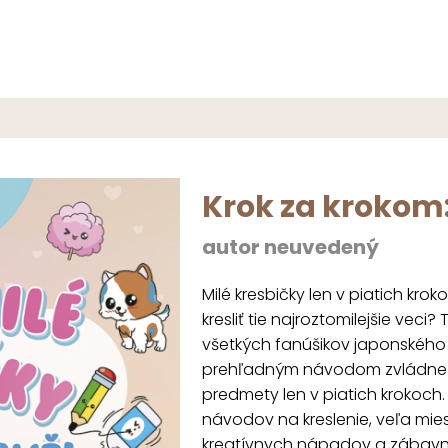
Krok za krokom:
autor neuvedený
Milé kresbičky len v piatich kr
kresliť tie najroztomilejšie vec
všetkých fanúšikov japonského š
prehľadným návodom zvládneš na
predmety len v piatich krokoch
návodov na kreslenie, veľa mie
kreatívnych nápadov a zábavnýc