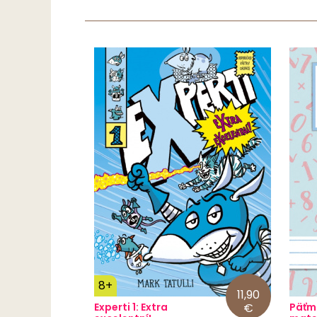
8+
11,90
Experti 1: Extra
€
Päťm