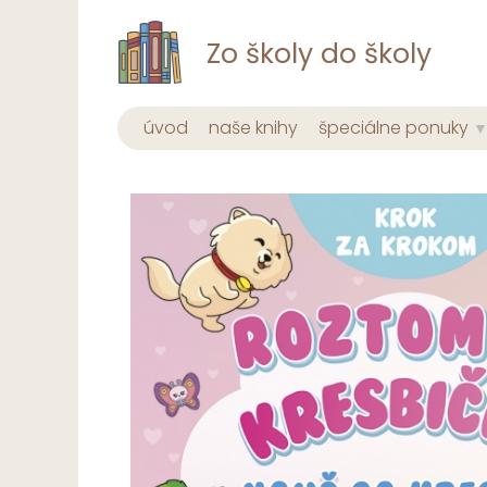
Zo školy do školy
úvod
naše knihy
špeciálne ponuky