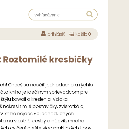
prihlásiť
košík:
0
 Roztomilé kresbičky
okoch! Chceš sa naučiť jednoducho a rýchlo
i? Táto kniha je ideálnym sprievodcom pre
týlu kawaii a kreslenia. Vďaka
kresliť milé postavičky, zvieratká aj
. V knihe nájdeš 80 jednoduchých
sta na vlastné kresby a nácvik, mnoho
h cvičení a ešte viac praktických tipov