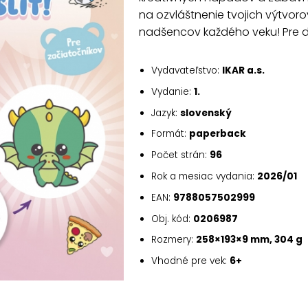
na ozvláštnenie tvojich výtvoro
nadšencov každého veku! Pre d
Vydavateľstvo:
IKAR a.s.
Vydanie:
1.
Jazyk:
slovenský
Formát:
paperback
Počet strán:
96
Rok a mesiac vydania:
2026/01
EAN:
9788057502999
Obj. kód:
0206987
Rozmery:
258×193×9 mm, 304 g
Vhodné pre vek:
6+