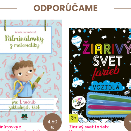
ODPORÚČAME
3+
4,50
5
inútovky z
€
Žiarivý svet farieb: