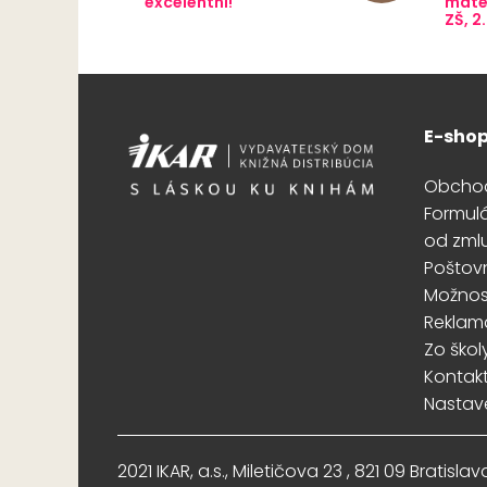
excelentní!
matem
ZŠ, 2
E-sho
Obcho
Formul
od zml
Poštov
Možnost
Reklam
Zo škol
Kontak
Nastav
2021 IKAR, a.s., Miletičova 23 , 821 09 Bratisl