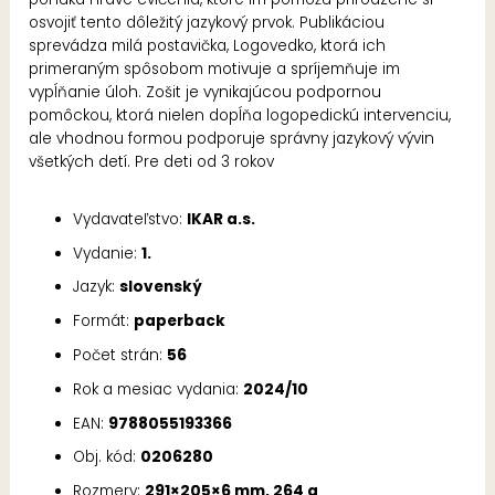
osvojiť tento dôležitý jazykový prvok. Publikáciou
sprevádza milá postavička, Logovedko, ktorá ich
primeraným spôsobom motivuje a spríjemňuje im
vypĺňanie úloh. Zošit je vynikajúcou podpornou
pomôckou, ktorá nielen dopĺňa logopedickú intervenciu,
ale vhodnou formou podporuje správny jazykový vývin
všetkých detí. Pre deti od 3 rokov
Vydavateľstvo:
IKAR a.s.
Vydanie:
1.
Jazyk:
slovenský
Formát:
paperback
Počet strán:
56
Rok a mesiac vydania:
2024/10
EAN:
9788055193366
Obj. kód:
0206280
Rozmery:
291×205×6 mm, 264 g