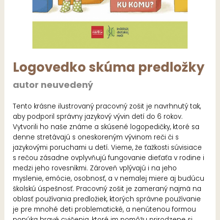
Logovedko skúma predložky
autor neuvedený
Tento krásne ilustrovaný pracovný zošit je navrhnutý tak,
aby podporil správny jazykový vývin detí do 6 rokov.
Vytvorili ho naše známe a skúsené logopedičky, ktoré sa
denne stretávajú s oneskoreným vývinom reči či s
jazykovými poruchami u detí. Vieme, že ťažkosti súvisiace
s rečou zásadne ovplyvňujú fungovanie dieťaťa v rodine i
medzi jeho rovesníkmi. Zároveň vplývajú i na jeho
myslenie, emócie, osobnosť, a v nemalej miere aj budúcu
školskú úspešnosť. Pracovný zošit je zameraný najmä na
oblasť používania predložiek, ktorých správne používanie
je pre mnohé deti problematické, a nenútenou formou
ponúka hravé cvičenia, ktoré im pomôžu prirodzene si