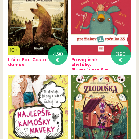
10+
4,90
3,90
Lišiak Pax: Cesta
€
Pravopisné
€
domov
chytáky,
Slovenčina - Pre
žiakov 2. ročníka
základných škôl