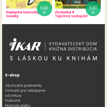
6+
11,90
8,90
Najlepšie kamošky
€
Zloduška 4:
€
naveky
Tajomný vodopád
E-shop
Obchodné podmienky
Formulár pre odstúpenie
od zmluvy
Poštovné
Možnosti platby