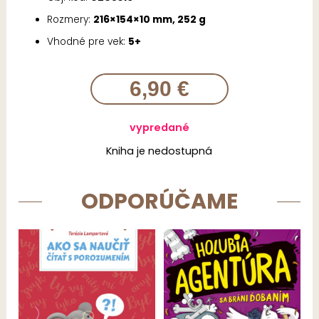
Rozmery:
216×154×10 mm, 252 g
Vhodné pre vek:
5+
6,90 €
vypredané
Kniha je nedostupná
ODPORÚČAME