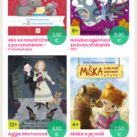
8+
3,90
8,90
Ako sa naučiť čítať
€
Holubia agentúra
€
s porozumením -
sa bráni ďobaním
Čitateľská
(5)
gramotnosť pre 2.
ročník základných
škôl
12+
4+
9,90
7,50
Aggie Mortonová:
€
Miška a jej malí
€