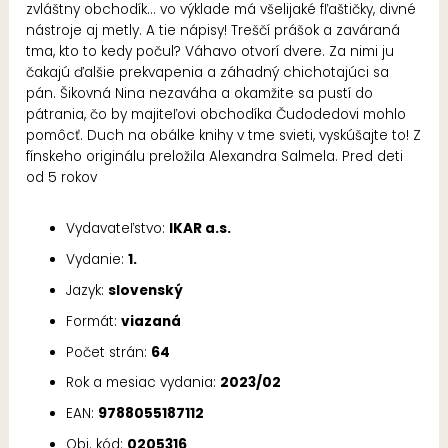
zvláštny obchodík... vo výklade má všelijaké fľaštičky, divné
nástroje aj metly. A tie nápisy! Treščí prášok a zaváraná
tma, kto to kedy počul? Váhavo otvorí dvere. Za nimi ju
čakajú ďalšie prekvapenia a záhadný chichotajúci sa
pán. Šikovná Nina nezaváha a okamžite sa pustí do
pátrania, čo by majiteľovi obchodíka Čudodedovi mohlo
pomôcť. Duch na obálke knihy v tme svieti, vyskúšajte to! Z
fínskeho originálu preložila Alexandra Salmela. Pred deti
od 5 rokov
Vydavateľstvo:
IKAR a.s.
Vydanie:
1.
Jazyk:
slovenský
Formát:
viazaná
Počet strán:
64
Rok a mesiac vydania:
2023/02
EAN:
9788055187112
Obj. kód:
0205316