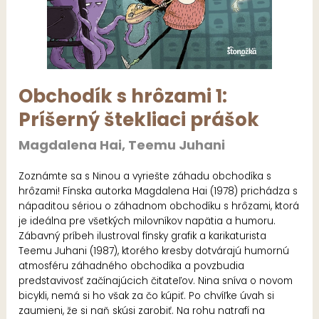
Obchodík s hrôzami 1:
Príšerný štekliaci prášok
Magdalena Hai, Teemu Juhani
Zoznámte sa s Ninou a vyriešte záhadu obchodíka s
hrôzami! Fínska autorka Magdalena Hai (1978) prichádza s
nápaditou sériou o záhadnom obchodíku s hrôzami, ktorá
je ideálna pre všetkých milovníkov napätia a humoru.
Zábavný príbeh ilustroval fínsky grafik a karikaturista
Teemu Juhani (1987), ktorého kresby dotvárajú humornú
atmosféru záhadného obchodíka a povzbudia
predstavivosť začínajúcich čitateľov. Nina sníva o novom
bicykli, nemá si ho však za čo kúpiť. Po chvíľke úvah si
zaumieni, že si naň skúsi zarobiť. Na rohu natrafí na