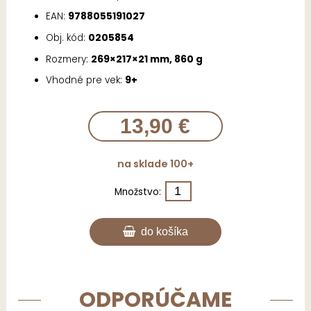
EAN:
9788055191027
Obj. kód:
0205854
Rozmery:
269×217×21 mm, 860 g
Vhodné pre vek:
9+
13,90 €
na sklade 100+
Množstvo:
do košíka
ODPORÚČAME