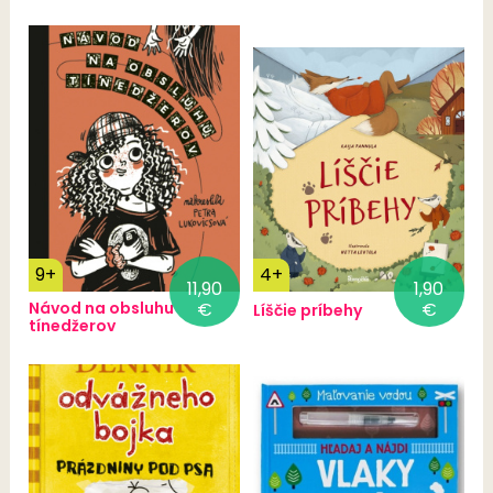
9+
4+
11,90
1,90
Návod na obsluhu
€
€
Líščie príbehy
tínedžerov