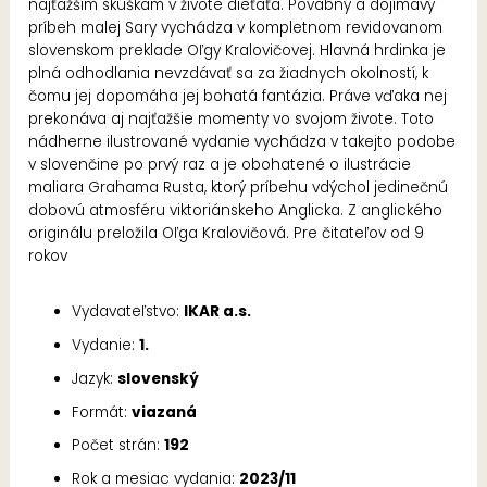
najťažším skúškam v živote dieťaťa. Pôvabný a dojímavý
príbeh malej Sary vychádza v kompletnom revidovanom
slovenskom preklade Oľgy Kralovičovej. Hlavná hrdinka je
plná odhodlania nevzdávať sa za žiadnych okolností, k
čomu jej dopomáha jej bohatá fantázia. Práve vďaka nej
prekonáva aj najťažšie momenty vo svojom živote. Toto
nádherne ilustrované vydanie vychádza v takejto podobe
v slovenčine po prvý raz a je obohatené o ilustrácie
maliara Grahama Rusta, ktorý príbehu vdýchol jedinečnú
dobovú atmosféru viktoriánskeho Anglicka. Z anglického
originálu preložila Oľga Kralovičová. Pre čitateľov od 9
rokov
Vydavateľstvo:
IKAR a.s.
Vydanie:
1.
Jazyk:
slovenský
Formát:
viazaná
Počet strán:
192
Rok a mesiac vydania:
2023/11