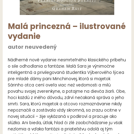
Malá princezná – ilustrované
vydanie
autor neuvedený
Nádherné nové vydanie nesmrteľného klasického príbehu
o sile odhodlania a fantázie. Malá Sara je výnimočne
inteligentná a privilegovaná študentka Výberového lýcea
pre mladé dámy pani Minchinovej, ktorá si majetok
Sárinho otca cení oveľa viac než vedomosti a milú
povahu svojej zverenkyne, a potajme na dievča žiarli. Obe,
hoci každú z iného dôvodu, zdrví nečakaná správa o jeho
smrti. Sara, ktorú majetok a otcovo rozmaznávanie nikdy
nepoznačili a zostávala vždy skromná, sa zrazu ocitne v
novej situácií – žije vykázaná v podkroví a pracuje ako
slúžka. Ani bieda, útlak, hlad či zlé zaobchádzanie ju však
nezlomia a vďaka fantázii a priateľstvu odolá aj tým