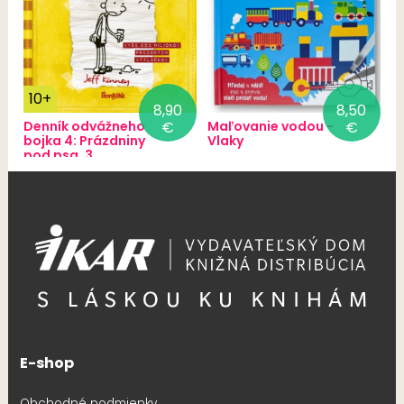
10+
8,90
8,50
Denník odvážneho
€
Maľovanie vodou -
€
bojka 4: Prázdniny
Vlaky
pod psa, 3.
vydanie
E-shop
Obchodné podmienky