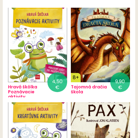
8+
4,50
9,90
Hravá škôlka
€
Tajomná dračia
€
Poznávacie
škola
aktivity