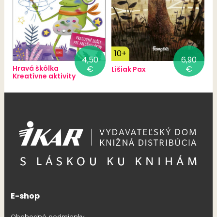
10+
4,50
6,90
Hravá škôlka
€
€
Lišiak Pax
Kreatívne aktivity
E-shop