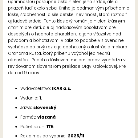
úprimnosťou postupne získa nielen jeho srdce, ale aj
priazeň ľudí okolo seba. Kniha je podmanivým príbehom o
láske, šľachetnosti a sile detskej nevinnosti, ktorá roztopiť
aj ľadové srdcia. Tento klasický román je nielen krásnym
čítaním pre deti, ale aj nadčasovým posolstvom pre
dospelých o hodnote charakteru a jeho víťazstve nad
pôvodom a bohatstvom. V takejto podobe v slovenčine
vychádza po prvý raz a je obohatený o ilustrácie maliara
Grahama Rusta, ktorý príbehu vdýchol jedinečnú
atmosféru. Príbeh o láskavom malom lordovi vychádza v
revidovanom slovenskom preklade Oľgy Kralovičovej. Pre
deti od 9 rokov
Vydavateľstvo:
IKAR a.s.
Vydanie:
1.
Jazyk:
slovenský
Formát:
viazaná
Počet strán:
176
Rok a mesiac vydania:
2025/11