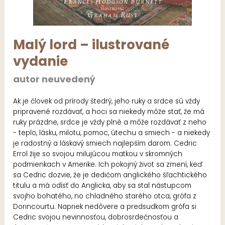
Malý lord – ilustrované
vydanie
autor neuvedený
Ak je človek od prírody štedrý, jeho ruky a srdce sú vždy
pripravené rozdávať, a hoci sa niekedy môže stať, že má
ruky prázdne, srdce je vždy plné a môže rozdávať z neho
- teplo, lásku, milotu, pomoc, útechu a smiech - a niekedy
je radostný a láskavý smiech najlepším darom. Cedric
Errol žije so svojou milujúcou matkou v skromných
podmienkach v Amerike. Ich pokojný život sa zmení, keď
sa Cedric dozvie, že je dedičom anglického šľachtického
titulu a má odísť do Anglicka, aby sa stal nástupcom
svojho bohatého, no chladného starého otca, grófa z
Dorincourtu. Napriek nedôvere a predsudkom grófa si
Cedric svojou nevinnosťou, dobrosrdečnosťou a