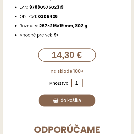
EAN:
9788057502319
Obj. kód:
0206425
Rozmery:
267×216×19 mm, 802 g
Vhodné pre vek:
9+
14,30 €
na sklade 100+
Množstvo:
do košíka
ODPORÚČAME