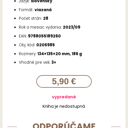
Jazyk:
slovenský
Formát:
viazaná
Počet strán:
28
Rok a mesiac vydania:
2023/09
EAN:
9788055189260
Obj. kód:
0205985
Rozmery:
134×135×20 mm, 186 g
Vhodné pre vek:
3+
5,90 €
vypredané
Kniha je nedostupná
ODPORÚČAME