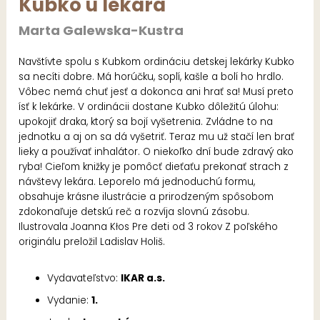
Kubko u lekára
Marta Galewska-Kustra
Navštívte spolu s Kubkom ordináciu detskej lekárky Kubko
sa necíti dobre. Má horúčku, soplí, kašle a bolí ho hrdlo.
Vôbec nemá chuť jesť a dokonca ani hrať sa! Musí preto
ísť k lekárke. V ordinácii dostane Kubko dôležitú úlohu:
upokojiť draka, ktorý sa bojí vyšetrenia. Zvládne to na
jednotku a aj on sa dá vyšetriť. Teraz mu už stačí len brať
lieky a používať inhalátor. O niekoľko dní bude zdravý ako
ryba! Cieľom knižky je pomôcť dieťaťu prekonať strach z
návštevy lekára. Leporelo má jednoduchú formu,
obsahuje krásne ilustrácie a prirodzeným spôsobom
zdokonaľuje detskú reč a rozvíja slovnú zásobu.
Ilustrovala Joanna Kłos Pre deti od 3 rokov Z poľského
originálu preložil Ladislav Holiš.
Vydavateľstvo:
IKAR a.s.
Vydanie:
1.