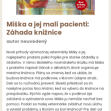
Miška a jej malí pacienti:
Záhada knižnice
autor neuvedený
Nové príhody výnimočnej veterinárky Mišky a jej
najlepšieho priateľa psíka Popíka pre staršie čitateľky a
čitateľov. V rámci školského novinárskeho krúžku má Miška
s priateľmi napísať článok o aktivitách, ktoré organizuje
miestna knižnica. Plány sa zmenia, keď sa ukáže, že
budova knižnice má podkrovie, v ktorom údajne straší...
Deti sa to rozhodnú preveriť. Skvelá príležitosť sa im
naskytne počas Noci knižníc, keď sa vyberú do knižnice na
prespávačku. Rýchlo vyjde najavo, že v podkroví žije
zatúlaná a vystrašená sova. Miška ju nemôže nechať bez
pomoci. Podarí sa malej veterinárke zvládnuť novú úlohu
a vyriešiť problémy, s ktorými sa borí knižnica? Pre deti od