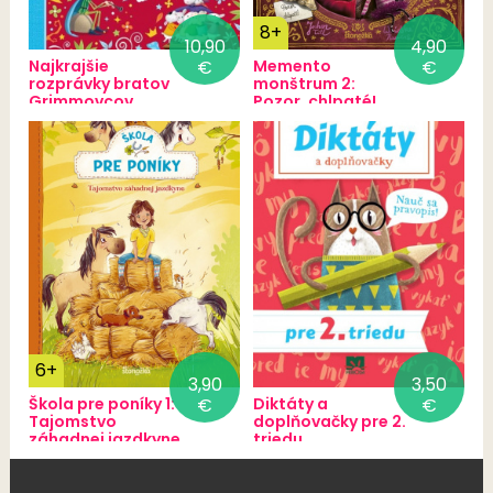
8+
10,90
4,90
Najkrajšie
€
Memento
€
rozprávky bratov
monštrum 2:
Grimmovcov
Pozor, chlpaté!
6+
3,90
3,50
Škola pre poníky 1:
€
Diktáty a
€
Tajomstvo
doplňovačky pre 2.
záhadnej jazdkyne
triedu