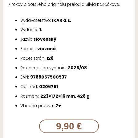
7 rokov Z poľského originálu preložila Silvia Kaščáková.
Vydavateľstvo:
IKAR a.s.
Vydanie:
1.
Jazyk:
slovenský
Formát:
viazaná
Počet strán:
128
Rok a mesiac vydania:
2025/08
EAN:
9788057500537
Obj. kód:
0206791
Rozmery:
223×172×16 mm, 428 g
Vhodné pre vek:
7+
9,90 €