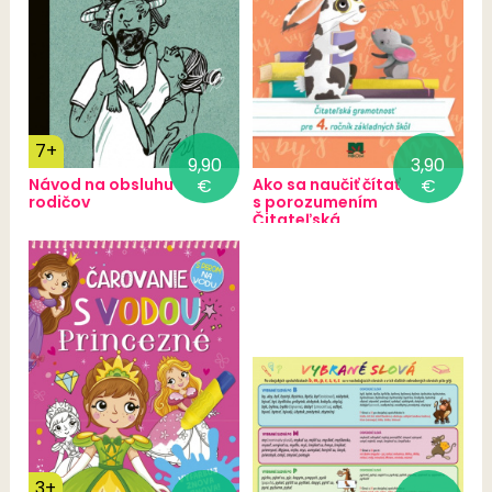
7+
9,90
3,90
Návod na obsluhu
€
Ako sa naučiť čítať
€
rodičov
s porozumením
Čitateľská
gramotnosť pre 4.
ročník základných
škôl
3+