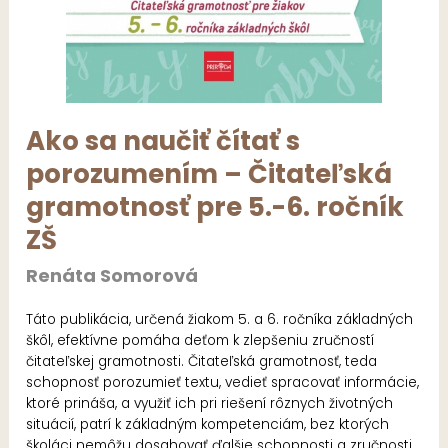
Ako sa naučiť čítať s
porozumením – Čitateľská
gramotnosť pre 5.-6. ročník
ZŠ
Renáta Somorová
Táto publikácia, určená žiakom 5. a 6. ročníka základných
škôl, efektívne pomáha deťom k zlepšeniu zručností
čitateľskej gramotnosti. Čitateľská gramotnosť, teda
schopnosť porozumieť textu, vedieť spracovať informácie,
ktoré prináša, a využiť ich pri riešení rôznych životných
situácií, patrí k základným kompetenciám, bez ktorých
školáci nemôžu dosahovať ďalšie schopnosti a zručnosti.