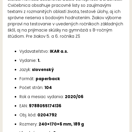
Cvičebnica obsahuje pracovné listy so zaujímavými
textami z rozmanitých oblastí života, testové úlohy, aj ich
správne riešenia s bodovým hodnotením. Žiakov výborne
pripraví na testovanie v uvedených ročníkoch základných
škôl, aj na prijímacie skúšky na gymnáziá s 8-ročným
štúdiom. Pre žiakov 5. a 6. ročníka ZŠ
Vydavateľstvo:
IKAR a.s.
Vydanie:
1.
Jazyk:
slovenský
Formát:
paperback
Počet strán:
104
Rok a mesiac vydania:
2020/06
EAN:
9788055174136
Obj. kód:
0204792
Rozmery:
240×170×6 mm, 189 g