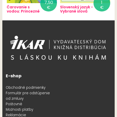
7,50
1
Čarovanie s
€
Slovenský jazyk -
€
vodou: Princezné
Vybrané slová
E-shop
Obchodné podmienky
Formulár pre odstúpenie
od zmluvy
Poštovné
Možnosti platby
Reklamácie