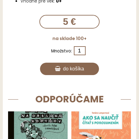
Vhodné pre vek:
0+
5 €
na sklade 100+
Množstvo:
do košíka
ODPORÚČAME