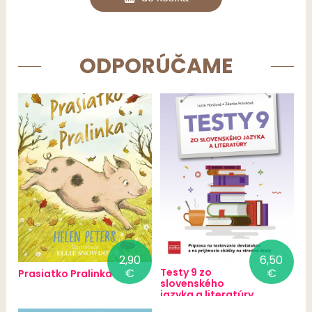
ODPORÚČAME
2,90
6,50
€
Testy 9 zo
€
Prasiatko Pralinka
slovenského
jazyka a literatúry