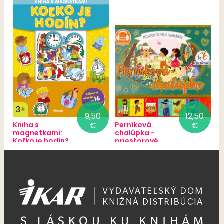
3+
9,50
12,50
Kniha s
€
Perníková
€
magnetkami:
chalúpka -
Koľko je hodín?
priestorové
leporelo