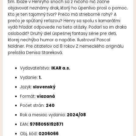
tím. Ibaže v Henryho snoch sa z ničoho nič začne
objavovať neznámy drak, ktorý ho úpenlivo prosí o pomoc.
Kto je ten tajomný tvor? Prečo má strieborné rohy? A
prečo je spútaný reťazou? Henry sa spolu s kamarátmi
vydá hľadať odpovede na tieto otázky. Podarí sa im draka
oslobodiť? Druhý diel úspešnej fantasy série pre deti,
ktorej nechýba humor a napätie. Ilustroval Pascal
Nöldner. Pre čitateľov od 8 rokov Z nemeckého originálu
preložila Denisa Stareková.
Vydavateľstvo:
IKAR a.s.
Vydanie:
1.
Jazyk:
slovenský
Formát:
viazaná
Počet strán:
240
Rok a mesiac vydania:
2024/08
EAN:
9788055192871
Obj. kód:
0206066