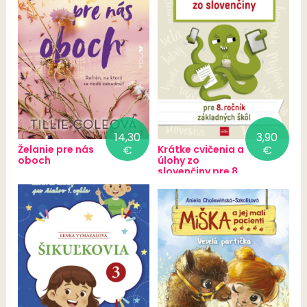
14,30
3,90
Želanie pre nás
€
Krátke cvičenia a
€
oboch
úlohy zo
slovenčiny pre 8.
ročník ZŠ