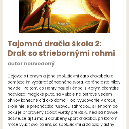
Tajomná dračia škola 2:
Drak so striebornými rohmi
autor neuvedený
Objavte s Henrym a jeho spolužiakmi čaro drakobalu a
pomôžte im vypátrať záhadného tvora, ktorého ešte nikdy
nevideli Po tom, čo Henry našiel Fénixa, s ktorým okamžite
nadviazal magické puto, sa v škole na ostrove Sedem
ohňov konečne cíti ako doma. Hoci vyučovanie v dračej
škole nie je prechádzka ružovou záhradou, s Fénixom po
boku je pripravený zdolať všetky prekážky. Keď sa navyše
dozvie, že aj tu majú obľúbený šport drakobal, pri ktorom
môže využiť svoj talent, so spolužiakmi si založia vlastný