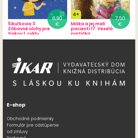
4+
6,90
7,50
Šikuľkovia 3:
€
Miška a jej malí
€
Zábavné úlohy pre
pacienti 17: Veselá
žiakov 1. cyklu
partička
E-shop
Obchodné podmienky
Formulár pre odstúpenie
od zmluvy