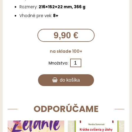
Rozmery:
216×152×22 mm, 366 g
Vhodné pre vek:
8+
9,90 €
na sklade 100+
Množstvo:
do košíka
ODPORÚČAME