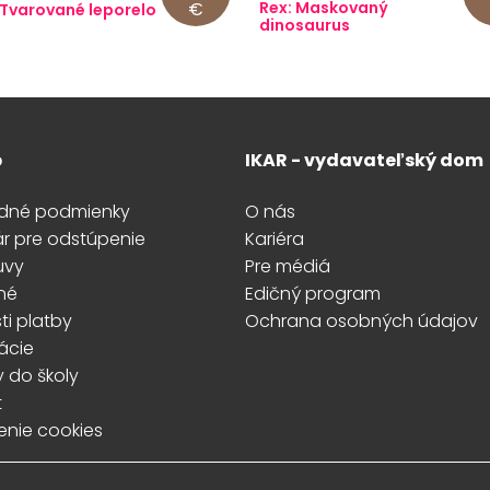
€
Rex: Maskovaný
 Tvarované leporelo
dinosaurus
p
IKAR - vydavateľský dom
dné podmienky
O nás
ár pre odstúpenie
Kariéra
uvy
Pre médiá
né
Edičný program
i platby
Ochrana osobných údajov
ácie
y do školy
t
enie cookies