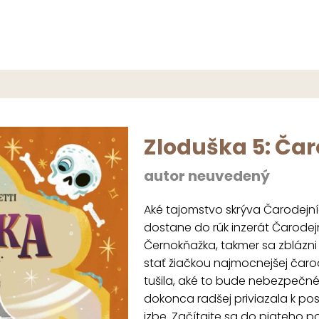
Zloduška 5: Čar
autor neuvedený
Aké tajomstvo skrýva Čarodejní
dostane do rúk inzerát Čarodejní
Černokňažka, takmer sa zblázni 
stať žiačkou najmocnejšej čarod
tušila, aké to bude nebezpečné, 
dokonca radšej priviazala k pos
izbe. Začítajte sa do piateho 