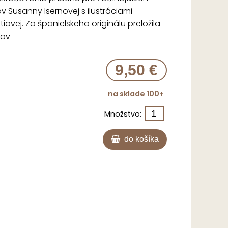
v Susanny Isernovej s ilustráciami
tiovej. Zo španielskeho originálu preložila
kov
9,50 €
na sklade 100+
Množstvo:
do košíka