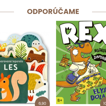
ODPORÚČAME
8+
6,90
1