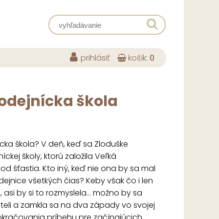
prihlásiť
košík:
0
odejnícka škola
cka škola? V deň, keď sa Zloduške
ckej školy, ktorú založila Veľká
od šťastia. Kto iný, keď nie ona by sa mal
ejnice všetkých čias? Keby však čo i len
asi by si to rozmyslela... možno by sa
teli a zamkla sa na dva západy vo svojej
pokračovania príbehu pre začínajúcich