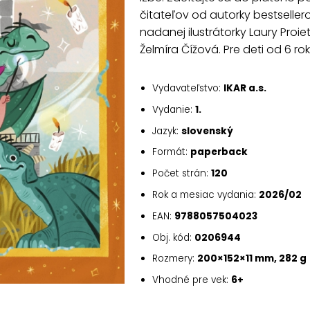
čitateľov od autorky bestsellero
nadanej ilustrátorky Laury Proiet
Želmíra Čížová. Pre deti od 6 ro
Vydavateľstvo:
IKAR a.s.
Vydanie:
1.
Jazyk:
slovenský
Formát:
paperback
Počet strán:
120
Rok a mesiac vydania:
2026/02
EAN:
9788057504023
Obj. kód:
0206944
Rozmery:
200×152×11 mm, 282 g
Vhodné pre vek:
6+