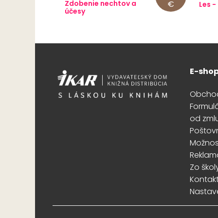
Zdobenie nechtov a
€
Les -
účesy
E-sho
Obcho
Formul
od zml
Poštov
Možnost
Reklam
Zo škol
Kontak
Nastav