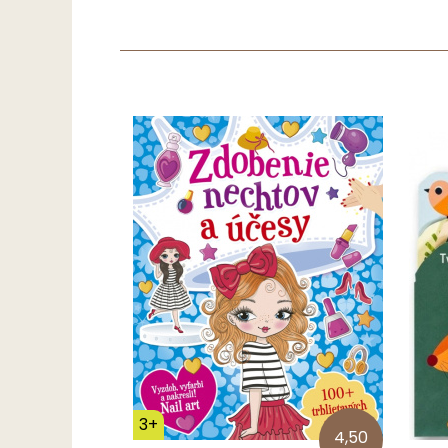
3+
4,50